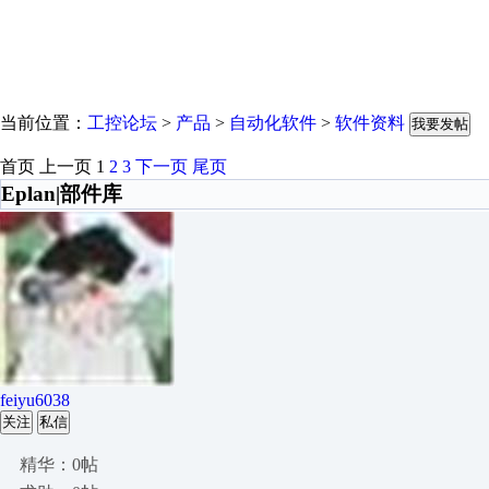
当前位置：
工控论坛
>
产品
>
自动化软件
>
软件资料
我要发帖
首页
上一页
1
2
3
下一页
尾页
Eplan|部件库
feiyu6038
关注
私信
精华：0帖