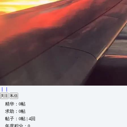
丨丨
关注
私信
精华：0帖
求助：0帖
帖子：0帖 | 4回
年度积分：0