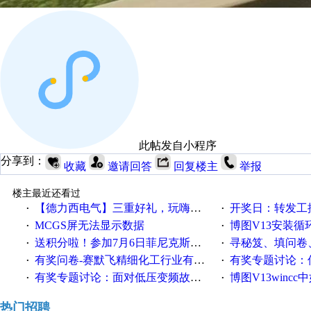
此帖发自小程序
分享到：
收藏
邀请回答
回复楼主
举报
楼主最近还看过
【德力西电气】三重好礼，玩嗨夏日！
开奖日：转发工控速派微
·
·
MCGS屏无法显示数据
博图V13安装循环重启
·
·
送积分啦！参加7月6日菲尼克斯在线研讨会即得
寻秘笈、填问卷
·
·
有奖问卷-赛默飞精细化工行业有奖调查来袭！
有奖专题讨论：伺服选择的
·
·
有奖专题讨论：面对低压变频故障，老手是这样解决的！
博图V13wincc中如
·
·
热门招聘