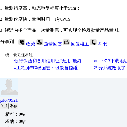
1. 量测精度高，动态重复精度小于5um；
2. 量测速度快，量测时间：1秒/PCS；
3. 视野内多个产品一次量测完，可实现全检及批量产品量测。
分享到：
收藏
邀请回答
回复楼主
举报
楼主最近还看过
银行保函和备用信用证“无用”最好
wincc7.3下载
·
·
#工程师节#杨国宏：谈谈自控维修工程师那些事儿
积分系统改版了，重说工
·
·
jzl070521
关注
私信
精华：0帖
求助：0帖