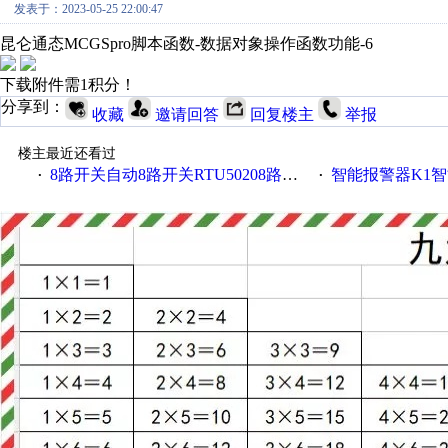
发表于：2023-05-25 22:00:47
昆仑通态MCGSpro脚本函数-数据对象操作函数功能-6
下载附件需1积分！
分享到：
收藏
邀请回答
回复楼主
举报
楼主最近还看过
8路开关自动8路开关RTU50208路开关金鸽RTU5021
智能报警器K1智能
·
·