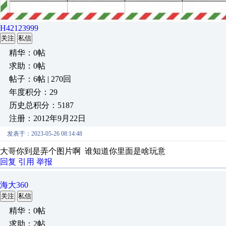
H42123999
关注
私信
精华：0帖
求助：0帖
帖子：6帖 | 270回
年度积分：29
历史总积分：5187
注册：2012年9月22日
发表于：2023-05-26 08:14:48
大哥你到是弄个图片啊 谁知道你里面是啥玩意
回复
引用
举报
海大360
关注
私信
精华：0帖
求助：2帖