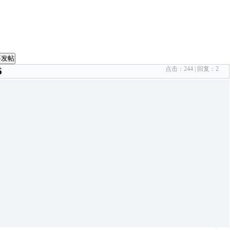
要发帖
点击：
244
| 回复：
2
6