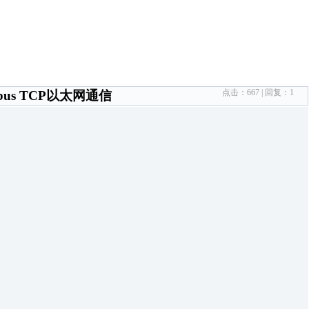
点击：
667
| 回复：
1
bus TCP以太网通信