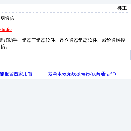
楼主
以太网通信
studio
分别与以太网调试助手、组态王组态软件、昆仑通态组态软件、威纶通触摸
通信。
报警器家用智能报警器
紧急求救无线拨号器/双向通话SOS电话/远程商铺报警器/GSM独居老人呼叫器
·