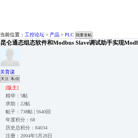
当前位置：
工控论坛
>
产品
>
PLC
我要发帖
昆仑通态组态软件和Modbus Slave调试助手实现Mod
关育谋
关注
私信
[版主]
精华：5帖
求助：22帖
帖子：738帖 | 5640回
年度积分：68
历史总积分：84034
注册：2004年5月28日