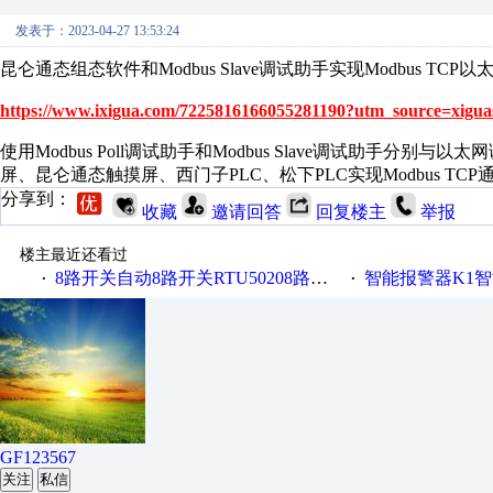
发表于：2023-04-27 13:53:24
昆仑通态组态软件和Modbus Slave调试助手实现Modbus TCP
https://www.ixigua.com/7225816166055281190?utm_source=xigua
使用Modbus Poll调试助手和Modbus Slave调试助手
屏、昆仑通态触摸屏、西门子PLC、松下PLC实现Modbus TCP
分享到：
收藏
邀请回答
回复楼主
举报
楼主最近还看过
8路开关自动8路开关RTU50208路开关金鸽RTU5021
智能报警器K1智能
·
·
GF123567
关注
私信