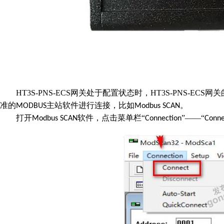
HT3S-PNS-ECS
网关处于配置状态时，
HT3S-PNS-ECS
网关
准的
主站软件进行连接，比如
。
M
ODBUS
M
odbus SCAN
打开
软件，点击菜单栏
“
”——“
M
odbus SCAN
C
onnection
C
onne