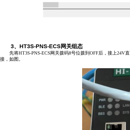
3
、
HT3S-PNS-ECS
网关组态
先将
HT3S-PNS-ECS网关拨码8号位拨到OFF后，接上2
4V
直
接，如图。