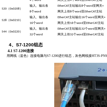
4
word
4
word
EtherCAT
输入、输出各
主站输出
个
至网关
EtherCAT
8
word
+
（
）
520
0
x0208
个
网关上传
个
至
主站
8
word
8
word
EtherCAT
输入、输出各
主站输出
个
至网关
EtherCAT
1
6
word
+
（
）
528
0
x0210
个
网关上传
个
至
主站
1
6
word
1
6
word
EtherCAT
输入、输出各
主站输出
个
至网关
EtherCAT
32
word
+
（
）
544
0
x0220
个
网关上传
个
至
主站
32
word
32
word
EtherCAT
4
、
S7-1200
组态
4
.1
S
7-1200连接
用网线（蓝色）连接电脑与
S
7-1200进行组态，灰色网线接HT3S-PNS