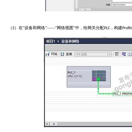
（
）在“设备和网络”——“网络视图”中，给网关分配
，
构建
2
P
LC
P
rofi