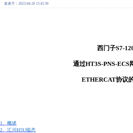
发表于：2023-04-26 15:45:39
西门子
S7-1
通过
HT3S-PNS-EC
E
THERCAT
协议
1、概述
2、汇川H5U组态