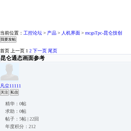
当前位置：
工控论坛
>
产品
>
人机界面
>
mcgsTpc-昆仑技创
我要发帖
首页
上一页
1
2
下一页
尾页
昆仑通态画面参考
凡尘11111
关注
私信
精华：0帖
求助：0帖
帖子：5帖 | 22回
年度积分：212