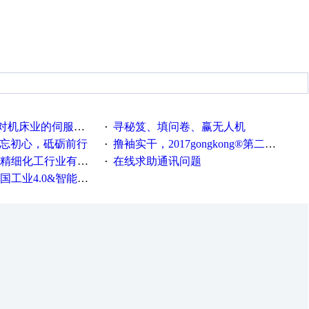
系统发展，您的期望是什么？
寻秘笈、填问卷、赢无人机
·
不忘初心，砥砺前行
撸袖实干，2017gongkong®第二届智造工程师节正式起航！
·
化工行业有奖调查来袭！
在线求助通讯问题
·
0&智能制造高级培训班通知！