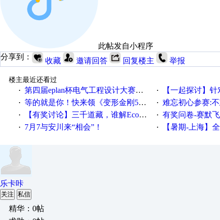
此帖发自小程序
分享到：
收藏
邀请回答
回复楼主
举报
楼主最近还看过
第四届eplan杯电气工程设计大赛报名啦！！！
【一起探讨】针对机床业的伺服
·
·
等的就是你！快来领《变形金刚5》观影券
难忘初心参赛:
·
·
【有奖讨论】三千道藏，谁解EcoStruxureMA领域之谜？
有奖问卷-赛默飞精细
·
·
7月7与安川来“相会”！
【暑期-上海】全国工业4.
·
·
乐卡咔
关注
私信
精华：0帖