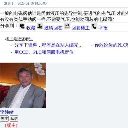
发表于：2023-02-16 18:55:05
一般的电磁阀估计是类似液压的先导控制,要进气的有气压,才能在
有没有类似手动阀一样,不需要气压,也能动阀芯的电磁阀?
分享到：
收藏
邀请回答
回复楼主
举报
楼主最近还看过
分享下资料，程序是在别人编完的基础上改的
你敢说你的PLC程序写的好
·
·
用CCD、PLC和伺服电机定位
·
李纯绪
关注
私信
[版主]