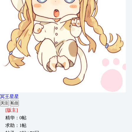
冥王星星
关注
私信
[版主]
精华：0帖
求助：1帖