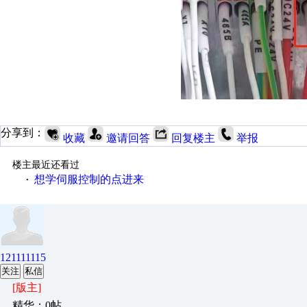
分享到：
收藏
邀请回答
回复楼主
举报
楼主最近还看过
想学伺服控制的点进来
·
121111115
关注
私信
[版主]
精华：0帖