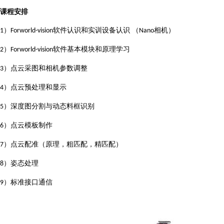
课程安排
）
软件认识和实训设备认识 （
相机）
1
Forworld-vision
Nano
）
软件基本模块和原理学习
2
Forworld-vision
）点云采图和相机参数调整
3
）点云预处理和显示
4
）深度图分割与动态料框识别
5
）点云模板制作
6
）点云配准（原理，粗匹配，精匹配）
7
）姿态处理
8
）标准接口通信
9