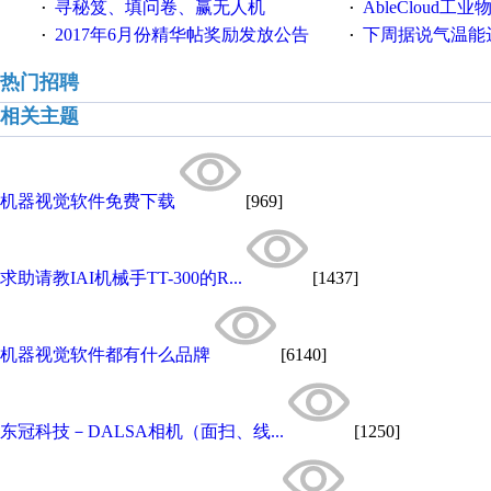
寻秘笈、填问卷、赢无人机
AbleCloud工业物
·
·
2017年6月份精华帖奖励发放公告
下周据说气温能
·
·
热门招聘
相关主题
机器视觉软件免费下载
[969]
求助请教IAI机械手TT-300的R...
[1437]
机器视觉软件都有什么品牌
[6140]
东冠科技－DALSA相机（面扫、线...
[1250]