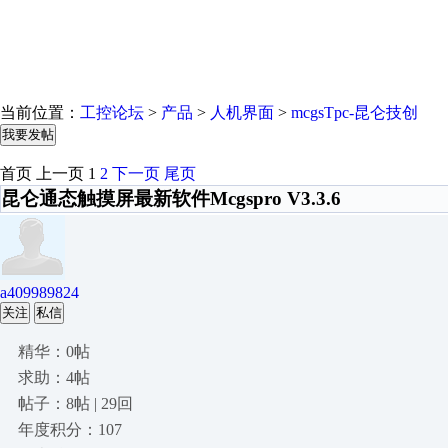
当前位置：
工控论坛
>
产品
>
人机界面
>
mcgsTpc-昆仑技创
我要发帖
首页
上一页
1
2
下一页
尾页
昆仑通态触摸屏最新软件Mcgspro V3.3.6
a409989824
关注
私信
精华：0帖
求助：4帖
帖子：8帖 | 29回
年度积分：107