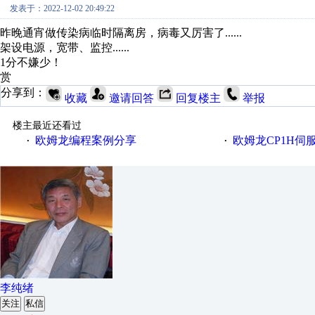
发表于：2022-12-02 20:49:22
昨晚通宵做传染病临时隔离房，病毒又厉害了......
架设电源，宽带、监控......
1分不嫌少！
赏
分享到：
收藏
邀请回答
回复楼主
举报
楼主最近还看过
欧姆龙编程案例分享
欧姆龙CP1H伺
·
·
李纯绪
关注
私信