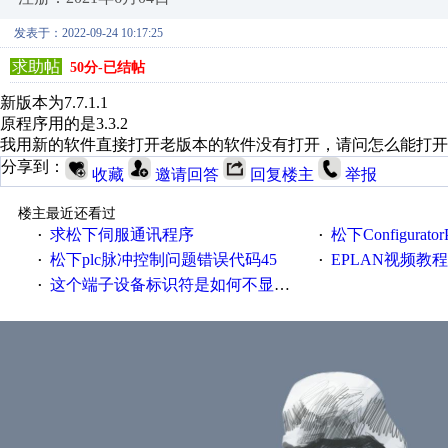
发表于：2022-09-24 10:17:25
求助帖
50分-已结帖
新版本为7.7.1.1
原程序用的是3.3.2
我用新的软件直接打开老版本的软件没有打开，请问怎么能打开
分享到：
收藏
邀请回答
回复楼主
举报
楼主最近还看过
求松下伺服通讯程序
松下Configurat
·
·
松下plc脉冲控制问题错误代码45
EPLAN视频教程
·
·
这个端子设备标识符是如何不显示的
·