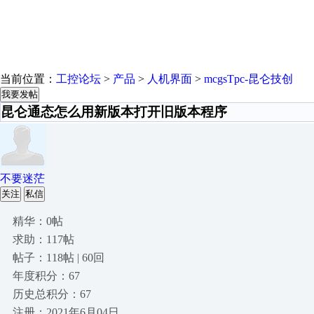
当前位置：
工控论坛
>
产品
>
人机界面
>
mcgsTpc-昆仑技创
我要发帖
昆仑通态怎么用新版本打开旧版本程序
不要迷茫
关注
私信
精华：0帖
求助：117帖
帖子：118帖 | 60回
年度积分：67
历史总积分：67
注册：2021年6月04日