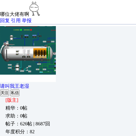
哪位大佬有啊
回复
引用
举报
请叫我王老湿
关注
私信
[版主]
精华：0帖
求助：0帖
帖子：626帖 | 8687回
年度积分：82