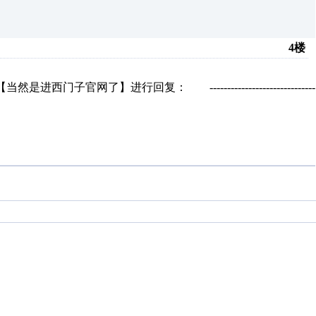
4楼
子官网了】进行回复： ------------------------------