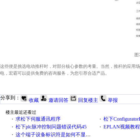
图
这些便是挑选电动推杆时，对部分核心参数的考量。当然，推杆的应用场
电，宏霸可以提供免费的咨询服务，为您引荐合适产品。
分享到：
收藏
邀请回答
回复楼主
举报
楼主最近还看过
求松下伺服通讯程序
松下Configurat
·
·
松下plc脉冲控制问题错误代码45
EPLAN视频教程
·
·
这个端子设备标识符是如何不显示的
·