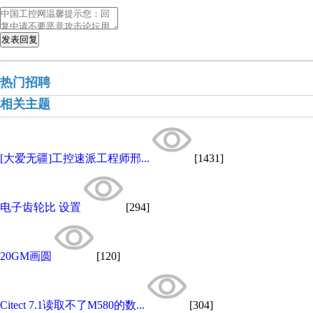
发表回复
热门招聘
相关主题
[大爱无疆]工控速派工程师邢...
[1431]
电子齿轮比 设置
[294]
20GM画圆
[120]
Citect 7.1读取不了M580的数...
[304]