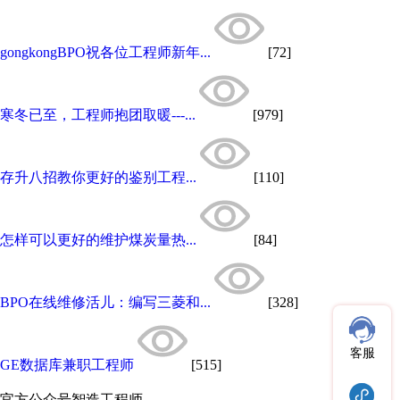
gongkongBPO祝各位工程师新年...
[72]
寒冬已至，工程师抱团取暖---...
[979]
存升八招教你更好的鉴别工程...
[110]
怎样可以更好的维护煤炭量热...
[84]
BPO在线维修活儿：编写三菱和...
[328]
客服
GE数据库兼职工程师
[515]
官方公众号
智造工程师