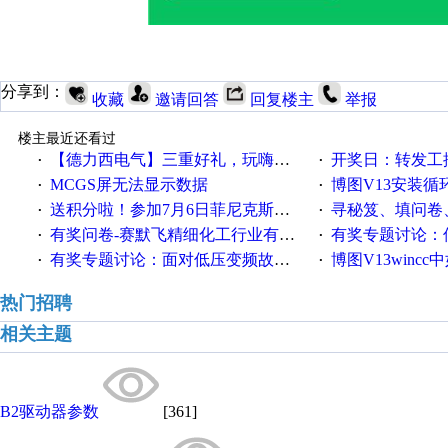
分享到：
收藏
邀请回答
回复楼主
举报
楼主最近还看过
【德力西电气】三重好礼，玩嗨夏日！
开奖日：转发工控速派微
·
·
MCGS屏无法显示数据
博图V13安装循环重启
·
·
送积分啦！参加7月6日菲尼克斯在线研讨会即得
寻秘笈、填问卷
·
·
有奖问卷-赛默飞精细化工行业有奖调查来袭！
有奖专题讨论：伺服选择的
·
·
有奖专题讨论：面对低压变频故障，老手是这样解决的！
博图V13wincc中如
·
·
热门招聘
相关主题
B2驱动器参数
[361]