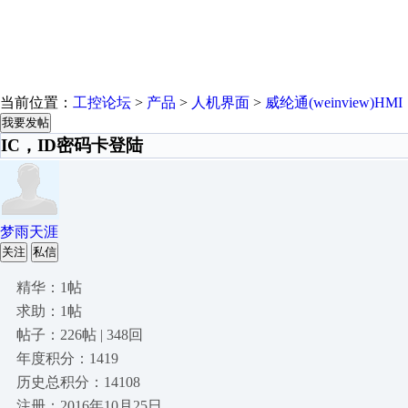
当前位置：
工控论坛
>
产品
>
人机界面
>
威纶通(weinview)HMI
我要发帖
IC，ID密码卡登陆
梦雨天涯
关注
私信
精华：1帖
求助：1帖
帖子：226帖 | 348回
年度积分：1419
历史总积分：14108
注册：2016年10月25日