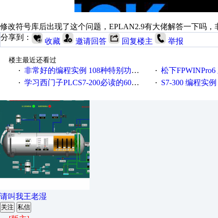
修改符号库后出现了这个问题，EPLAN2.9有大佬解答一下吗，
分享到：
收藏
邀请回答
回复楼主
举报
楼主最近还看过
非常好的编程实例 108种特别功能指令的应用
松下FPWINPro
·
·
学习西门子PLCS7-200必读的60个程序
S7-300 编程实例
·
·
请叫我王老湿
关注
私信