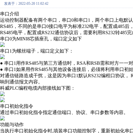
发表于：2022-05-20 11:02:42
串口
介绍
运动控制器配备有两个串口，串口0和串口1，两个串口上电默认
RS485，不同的是串口0接口电平为标准232电平，配置成485后
RS485电平，配置成RS232通信协议后，需要利用RS232转48
串口0为MINI8芯插座孔，端口定义如下
串口1为螺丝端子，端口定义如下：
● 串口1用作RS485与第三方通信时，RSA和RSB需和对方一一
● 串口1如果用作RS485与其他设备连接后，必须将利用串口初
对通信链路造成干扰，这是因为串口1默认RS232编程口协议， R
响到通信报文内容。
科威PLC编程电缆内部接线如下图：
串口
初始化指令
通过串口初始化指令指定通信端口、协议、串口参数等内容。
功能与动作
当执行串口初始化指令时,填装串口功能控制字，重新初始化串