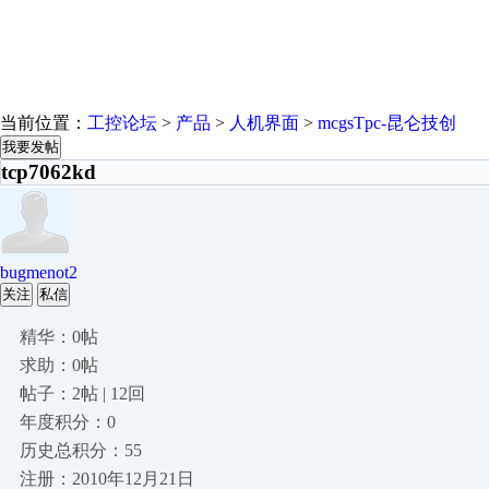
当前位置：
工控论坛
>
产品
>
人机界面
>
mcgsTpc-昆仑技创
我要发帖
tcp7062kd
bugmenot2
关注
私信
精华：0帖
求助：0帖
帖子：2帖 | 12回
年度积分：0
历史总积分：55
注册：2010年12月21日