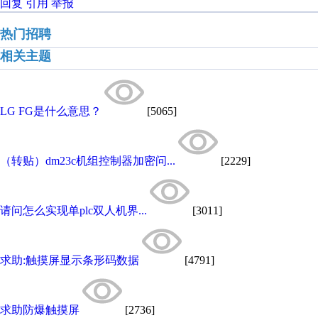
回复
引用
举报
热门招聘
相关主题
LG FG是什么意思？
[5065]
（转贴）dm23c机组控制器加密问...
[2229]
请问怎么实现单plc双人机界...
[3011]
求助:触摸屏显示条形码数据
[4791]
求助防爆触摸屏
[2736]