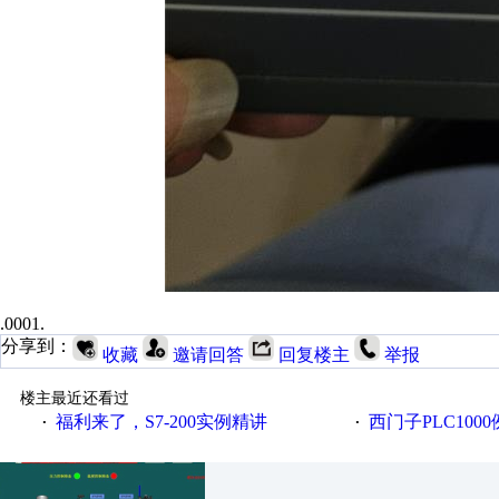
.0001.
分享到：
收藏
邀请回答
回复楼主
举报
楼主最近还看过
福利来了，S7-200实例精讲
西门子PLC100
·
·