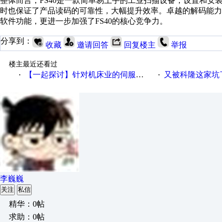
整体而言，FS40是一款简单易上手的工业扫描设备，设置和
时也保证了产品读码的可靠性，大幅提升效率。卓越的解码能
软件功能，更进一步加强了FS40的核心竞争力。
分享到：
收藏
邀请回答
回复楼主
举报
楼主最近还看过
【一起探讨】针对机床业的伺服系统发展，您的期望是什么？
又被科隆这家坑
·
·
李巍巍
关注
私信
精华：0帖
求助：0帖