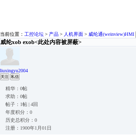
当前位置：
工控论坛
>
产品
>
人机界面
>
威纶通(weinview)HMI
威纶xob exob<此处内容被屏蔽>
liuxingyu2004
关注
私信
精华：0帖
求助：0帖
帖子：1帖 | 4回
年度积分：0
历史总积分：0
注册：1900年1月01日