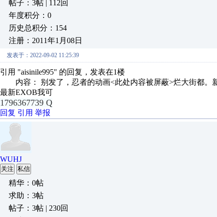
帖子：3帖 | 112回
年度积分：0
历史总积分：154
注册：2011年1月08日
发表于：2022-09-02 11:25:39
引用 "aisinile995" 的回复，发表在1楼
内容： 别发了，忍者的动画<此处内容被屏蔽>烂大街都。新版本
最新EXOB我可
1796367739 Q
回复
引用
举报
WUHJ
关注
私信
精华：0帖
求助：3帖
帖子：3帖 | 230回