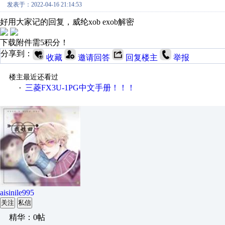
发表于：2022-04-16 21:14:53
好用大家记的回复，威纶xob exob解密
下载附件需5积分！
分享到：
收藏
邀请回答
回复楼主
举报
楼主最近还看过
三菱FX3U-1PG中文手册！！！
·
aisinile995
关注
私信
精华：0帖