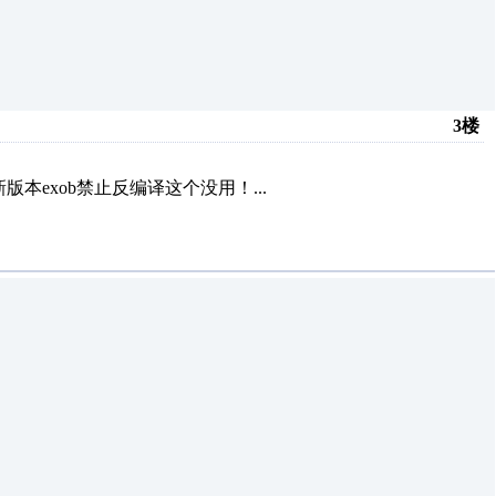
3楼
exob禁止反编译这个没用！...