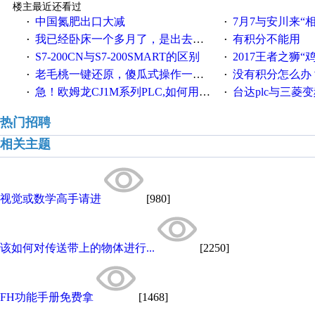
楼主最近还看过
中国氮肥出口大减
7月7与安川来“
·
·
我已经卧床一个多月了，是出去安装机械手在高速遭遇车祸所致:大家工作都要特别注意啊
有积分不能用
·
·
S7-200CN与S7-200SMART的区别
2017王者之狮“鸡”情签到
·
·
老毛桃一键还原，傻瓜式操作一键轻松备份还原；程序为向导式安装，一键即可实现自动备份或还原系统。
没有积分怎么办
·
·
急！欧姆龙CJ1M系列PLC,如何用时间控制变频器。要求时间在组态王中可以自由输入！拜托各位大神了！
台达plc与三菱
·
·
热门招聘
相关主题
视觉或数学高手请进
[980]
该如何对传送带上的物体进行...
[2250]
FH功能手册免费拿
[1468]