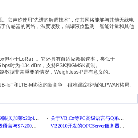
层实现。它声称使用“先进的解调技术”，使其网络能够与其他无线电
于基于传感器的网络，温度读数，储罐液位监测，智能计量和其他
igFox但小于LoRa）。它还具有自适应数据速率，类似于
25 bps时为-134 dBm，支持PSK和GMSK调制。
非常重要的情况，Weightless-P是有意义的。
IoT和LTE-M协议的新竞争，很难跟踪移动的LPWAN格局。
贝加莱x20plc通讯
关于VB,C#等PC高级语言与Q系列通讯
·
-200的CP243以太网通讯
VB2010开发的OPCServer服务器软件(含源代码)
·