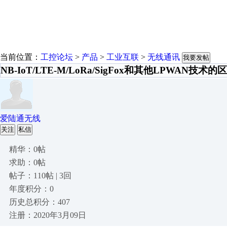
当前位置：
工控论坛
>
产品
>
工业互联
>
无线通讯
我要发帖
NB-IoT/LTE-M/LoRa/SigFox和其他LPWAN技术的
爱陆通无线
关注
私信
精华：0帖
求助：0帖
帖子：110帖 | 3回
年度积分：0
历史总积分：407
注册：2020年3月09日