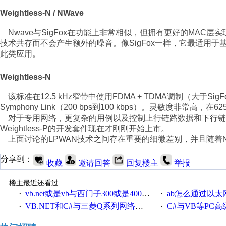
Weightless-N / NWave
Nwave与SigFox在功能上非常相似，但拥有更好的MAC
技术共存而不会产生额外的噪音。像SigFox一样，它最适用
此类应用。
Weightless-N
该标准在12.5 kHz窄带中使用FDMA + TDMA调制（大于S
Symphony Link（200 bps到100 kbps）。灵敏度非常高，在6
对于专用网络，更复杂的用例以及控制上行链路数据和下行链路数据
Weightless-P的开发套件现在才刚刚开始上市。
上面讨论的LPWAN技术之间存在重要的细微差别，并且随着NB-
分享到：
收藏
邀请回答
回复楼主
举报
楼主最近还看过
vb.net或是vb与西门子300或是400plc通信怎么想编写呀！
ab怎么通过以太网跟
·
·
VB.NET和C#与三菱Q系列网络通讯的源代码
C#与VB等PC高级语言与S7
·
·