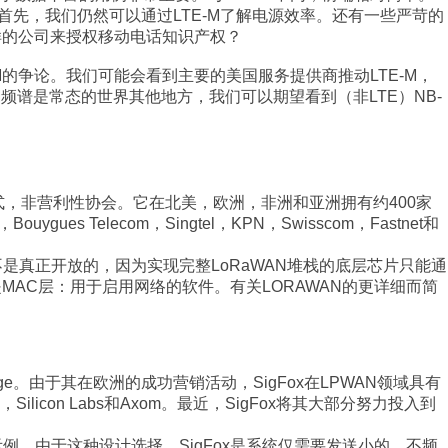
首先，我们仍然可以通过LTE-M了解电源效率。还有一些严苛的
ls这样的公司来授权移动电话知识产权？
M的争论。我们可能会看到主要的美国服务提供商推动LTE-M，
频谱是常态的世界其他地方，我们可以期望看到（非LTE）NB-
式，非营利性协会。它在北美，欧洲，非洲和亚洲拥有约400家
ygues Telecom，Singtel，KPN，Swisscom，Fastnet和
不是真正开放的，因为实现完整LoRaWAN堆栈的底层芯片只能通
AN是MAC层：用于启用网络的软件。有关LORAWAN的更详细而简
ge。由于其在欧洲的成功营销活动，SigFox在LPWAN领域具有
con Labs和Axom。最近，SigFox将其大部分努力投入到
示例。由于这种设计选择，SigFox是系统仅需要发送小的，不频