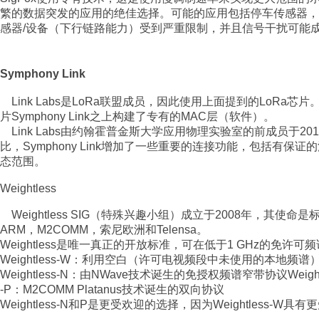
繁的数据突发的应用的绝佳选择。可能的应用包括停车传感器
感器/设备（下行链路能力）受到严重限制，并且信号干扰可能
Symphony Link
Link Labs是LoRa联盟成员，因此使用上面提到的LoRa芯片。然
片Symphony Link之上构建了专有的MAC层（软件）。
Link Labs由约翰霍普金斯大学应用物理实验室的前成员于2
比，Symphony Link增加了一些重要的连接功能，包括有
态范围。
Weightless
Weightless SIG（特殊兴趣小组）成立于2008年，其使
ARM，M2COMM，索尼欧洲和Telensa。
Weightless
是唯一真正的开放标准，可在低于1 GHz的免许可频谱
Weightless-W：利用空白（许可电视频段中未使用的本地频谱
Weightless-N：由NWave技术诞生的免授权频谱窄带协议Weight
-P：M2COMM Platanus技术诞生的双向协议
Weightless-N和P是更受欢迎的选择，因为Weightless-W