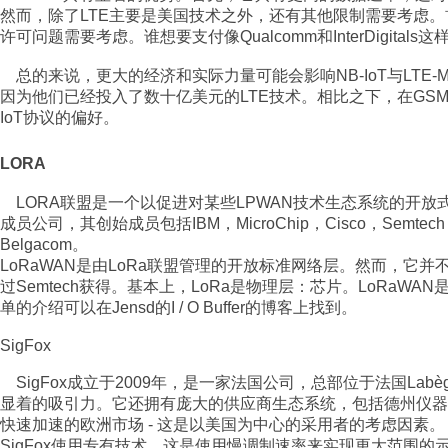
然而，除了LTE主要是美国技术之外，还有其他限制需要考虑。
许可问题需要考虑。谁想要支付像Qualcomm和InterDigita
总的来说，更大的经济和实际力量可能会影响NB-IoT与LTE-
因为他们已经投入了数十亿美元的LTE技术。相比之下，在GSM
IoT协议的偏好。
LORA
LORA联盟是一个以促进对某些LPWAN技术生态系统的开放
成员公司，其创始成员包括IBM，MicroChip，Cisco，Semtech，Bou
Belgacom。
LoRaWAN是由LoRa联盟管理的开放标准网络层。然而，它并
过Semtech获得。基本上，LoRa是物理层：芯片。LoRaW
单的介绍可以在Jensd的I / O Buffer的博客上找到。
SigFox
SigFox成立于2009年，是一家法国公司，总部位于法国Labè
显着的吸引力。它还拥有庞大的供应商生态系统，包括德州仪器，Sili
快速加速的欧洲市场 - 这是以美国为中心的采用者的考虑因素。
SigFox使用专有技术，这是使用慢调制速率来实现更大范围的