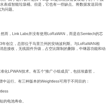
，水表或智能垃圾桶。但是，它也有一些缺点。将数据发送回传
成为问题。
而，Link Labs并没有使用LoRaWAN，而是在Semtech的芯
013年创立，总部位于马里兰州的安纳波利斯。与LoRaWAN相
保证的消息接收，无线固件升级，占空比限制的删除，中继器功能和动
命是标准化LPWAN技术。有五个“推广小组成员”，包括埃森哲，
中运行。有三种版本的Weightless可用于不同目的：
）
less
具有更短的电池寿命。