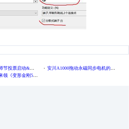
票启动&周周有礼！
安川A1000拖动永磁同步电机的系列参数
·
《变形金刚5》观影券