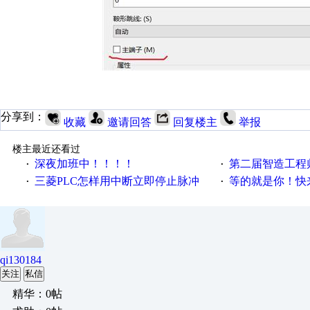
分享到：
收藏
邀请回答
回复楼主
举报
楼主最近还看过
深夜加班中！！！！
第二届智造工程师节投
·
·
三菱PLC怎样用中断立即停止脉冲
等的就是你！快来领
·
·
qi130184
关注
私信
精华：0帖