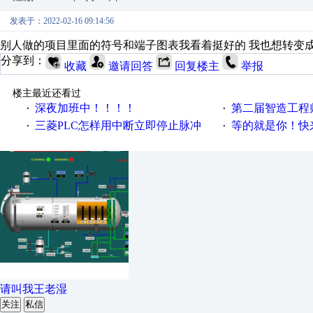
发表于：2022-02-16 09:14:56
别人做的项目里面的符号和端子图表我看着挺好的 我也想转变成
分享到：
收藏
邀请回答
回复楼主
举报
楼主最近还看过
深夜加班中！！！！
第二届智造工程师节投
·
·
三菱PLC怎样用中断立即停止脉冲
等的就是你！快来领
·
·
请叫我王老湿
关注
私信