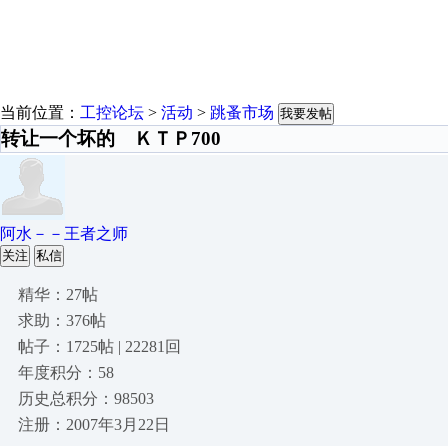
当前位置：
工控论坛
>
活动
>
跳蚤市场
我要发帖
转让一个坏的 ＫＴＰ700
阿水－－王者之师
关注
私信
精华：27帖
求助：376帖
帖子：1725帖 | 22281回
年度积分：58
历史总积分：98503
注册：2007年3月22日