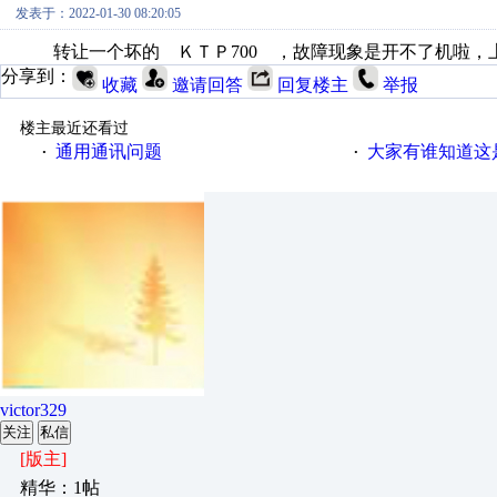
发表于：2022-01-30 08:20:05
转让一个坏的 ＫＴＰ700 ，故障现象是开不了机啦，
分享到：
收藏
邀请回答
回复楼主
举报
楼主最近还看过
通用通讯问题
大家有谁知道这
·
·
victor329
关注
私信
[版主]
精华：1帖