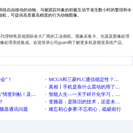
析和训练自由移动的动物。与被跟踪对象的积极互动节省无数小时的繁琐和令
速相机，可提供高质量高精度的行为动物图像。
此外还代理销售其他国际各大厂商的工业相机、图象采集卡、光源及图像处理
像处理系统集成。欢迎登录公司guan网了解更多机器视觉系统产品。
相会”！
MCGS和三菱PLC通信稳定性？？？
·
真相丨手机是靠什么震动的用了这么多年才知道！
·
帖！及时更新在线研讨会预告
智能人生—一关于碎片化学习，看这一篇就够了！
·
？
变频器：是陈旧的技术，还是未来的幕后英雄？
·
变频器通讯问题
难忘初心参赛:不忘初心，砥砺前行
·