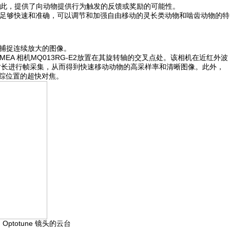
此，提供了向动物提供行为触发的反馈或奖励的可能性。
 系统足够快速和准确，可以调节和加强自由移动的灵长类动物和啮齿动物的特
上捕捉连续放大的图像。
XIMEA 相机MQ013RG-E2放置在其旋转轴的交叉点处。该相机在近红外波
曝光时长进行帧采集，从而得到快速移动动物的高采样率和清晰图像。此外，
跟踪位置的超快对焦。
和 Optotune 镜头的云台