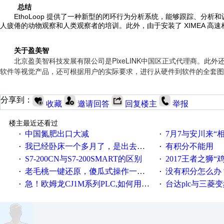
总结
EthoLoop 提供了一种新型的闭环行为分析系统，能够跟踪、分
人疲倦的动物观察和人类观察者的培训。此外，由于安装了 XIMEA 高
关于盈美智
北京盈美智科技发展有限公司是PixeLINK中国区正式代理商。
软件等视觉产品，还可根据用户的实际要求，进行从硬件到软件的全套图
分享到：
收藏
邀请回答
回复楼主
举报
楼主最近还看过
中国氮肥出口大减
7月7与安川来“
·
·
我已经卧床一个多月了，是出去安装机械手在高速遭遇车祸所致:大家工作都要特别注意啊
有积分不能用
·
·
S7-200CN与S7-200SMART的区别
2017王者之狮“鸡”情签到
·
·
老毛桃一键还原，傻瓜式操作一键轻松备份还原；程序为向导式安装，一键即可实现自动备份或还原系统。
没有积分怎么办
·
·
急！欧姆龙CJ1M系列PLC,如何用时间控制变频器。要求时间在组态王中可以自由输入！拜托各位大神了！
台达plc与三菱
·
·