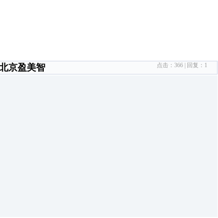
点击：
366
| 回复：
1
—北京盈美智