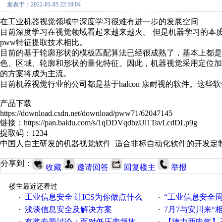
发表于：2022-01-05 22:10:04
在工业机器视觉领域中深度学习很难有进一步的发展空间
目前深度学习在视觉领域看起来越来越火。 但是机器学习的本
pww特征提取技术相比。
目前的基于轮廓形状的模板匹配算法已经很成熟了，基本上都是
色、区域、轮廓和形状的量化特征。因此，机器视觉采用定位加p
的方案将成为主流。
目前机器视觉行业的公司都是基于halcon 康耐视的软件。这些
产品下载
https://download.csdn.net/download/pww71/62047145
链接：https://pan.baidu.com/s/1qDDVqdbzUl1TsvLcdDLp9g
提取码：1234
中国人自主研发的机器视觉软件 适合非标自动化软件的开发定
分享到：
收藏
邀请回答
回复楼主
举报
楼主最近还看过
工业信息安全 让ICS为你做点什么
“工业信息安全周之我见”
·
·
浅谈信息安全及解决方案
7月7与安川来“
·
·
有奖专题讨论：面对低压变频故障，老手是这样解决的！
【德力西电气】三