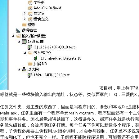
项目树，重上往下说
标签就是一些
模块
输入输出的地址，状态等。类似西家的
，
，三菱的
I
Q
X
任务文件夹，最主要的东西了，里面是写程序用的。参数和本地
是建
Tag
，任务里面有一个程序单元
，程序里面还有一个主
MainTask
Main Program
期和事件任务。怎么感觉越讲越细了，这得讲多久。循环任务就是执行完
务优先级较低，会被周期任务打断。每个任务下你可以新建多个程序，实
程，子例程必须要主例程用
指令调用，才会参与控制。任务差不多说
JSR
于
和
了，但也不完全一样。子例程不能跨程序调用，可能我还不会用
FB
FC