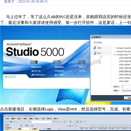
发表于：2022-01-20 10:49:21
马上过年了，等了这么久
的
还是没来，采购跟我说买的时候还涨
AB
PLC
了。最近没事和大家讲讲使用感受。第一步打开软件，这是废话，上一句
点击新建项目，右侧选择
，
是
，然后选择型号，完成。初看
Logix
View
HMI