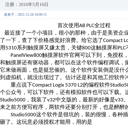
注册：2016年5月16日
发表于：2021-12-28 18:00:13
首次使用
全过程
AB PLC
最近接了一个小项目，很小的那种，由于是美资企
了一下，查了下价格感觉好浪费。给它选了
Compact Lo
用
系列触摸屏又嫌太贵，关键
这触摸屏和
5310
800
PLC
触摸屏软件官网可以下到，免授权
PanelView800
和触摸屏还有驱动器，都可以在这个软件编程调试，
它来做画面，也是挺悲催的。这个软件安装倒是没什
到虚拟机，就没出现过了。估计还是和其他工控软件
重点说下
的编程软件
Compact Logix 5370 L2
Studio5
个公众号，可以下软件，还有模拟软件也可以下载。
，我装了
中文版的，最新的好像是
Studio5000
v32
v33
来之前方便写程序，两软件还要分别打开，也是醉醉
这个软件是很坑的，装的很慢，各种
Studio5000
砸了。这玩意必须授权才能用，用的是