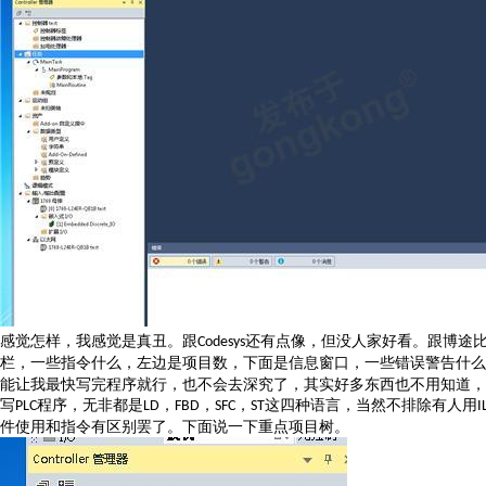
感觉怎样，我感觉是真丑。跟
还有点像，但没人家好看。跟博途
Codesys
栏，一些指令什么，左边是项目数，下面是信息窗口，一些错误警告什么
能让我最快写完程序就行，也不会去深究了，其实好多东西也不用知道，
写
程序，无非都是
，
，
，
这四种语言，当然不排除有人用
PLC
LD
FBD
SFC
ST
I
件使用和指令有区别罢了。下面说一下重点项目树。