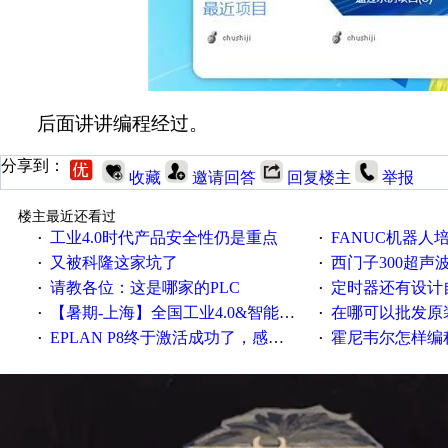
后面讲讲编程经过。
分享到：
收藏
邀请回答
回复楼主
举报
楼主最近还看过
工业4.0时代产品安全性仍是重点
FANUC机器人
·
·
又被科隆这家坑了
西门子300超声波焊
·
·
请教各位：这是哪家的PLC
定时器还有设计
·
·
【暑期-上海】全国工业4.0&智能制造高级培训班通知！
在哪可以批发原装正品
·
·
EPLAN P8终于激活成功了，感谢网上无私的高人！
霍尼韦尔怎样编
·
·