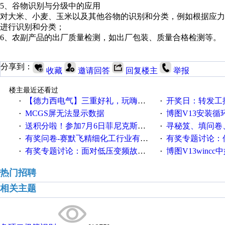
5、谷物识别与分级中的应用
对大米、小麦、玉米以及其他谷物的识别和分类，例如根据应
进行识别和分类；
6、农副产品的出厂质量检测，如出厂包装、质量合格检测等。
分享到：
收藏
邀请回答
回复楼主
举报
楼主最近还看过
【德力西电气】三重好礼，玩嗨夏日！
开奖日：转发工控速派微
·
·
MCGS屏无法显示数据
博图V13安装循环重启
·
·
送积分啦！参加7月6日菲尼克斯在线研讨会即得
寻秘笈、填问卷
·
·
有奖问卷-赛默飞精细化工行业有奖调查来袭！
有奖专题讨论：伺服选择的
·
·
有奖专题讨论：面对低压变频故障，老手是这样解决的！
博图V13wincc中如
·
·
热门招聘
相关主题