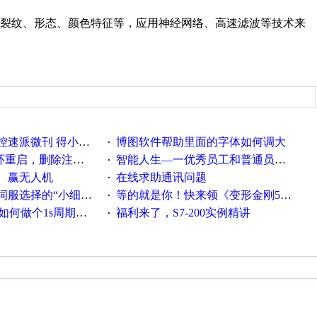
力裂纹、形态、颜色特征等，应用神经网络、高速滤波等技术来
刊 得小米手环 中奖通知
博图软件帮助里面的字体如何调大
·
，删除注册表信息没有用
智能人生—一优秀员工和普通员工差别，精辟到位！
·
、赢无人机
在线求助通讯问题
·
“小细节大学问”奖励公告
等的就是你！快来领《变形金刚5》观影券
·
何做个1s周期循环的脚本
福利来了，S7-200实例精讲
·