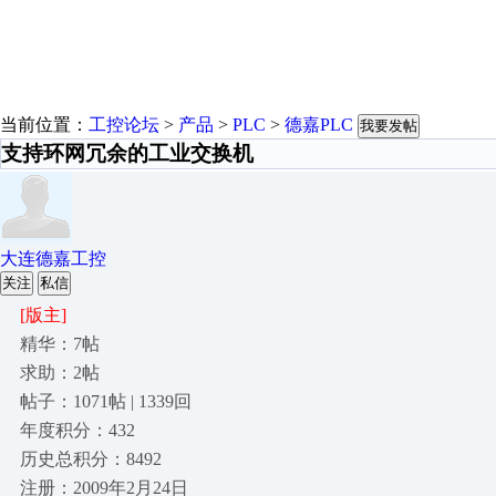
当前位置：
工控论坛
>
产品
>
PLC
>
德嘉PLC
我要发帖
支持环网冗余的工业交换机
大连德嘉工控
关注
私信
[版主]
精华：7帖
求助：2帖
帖子：1071帖 | 1339回
年度积分：432
历史总积分：8492
注册：2009年2月24日