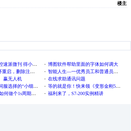
楼主
刊 得小米手环 中奖通知
博图软件帮助里面的字体如何调大
·
，删除注册表信息没有用
智能人生—一优秀员工和普通员工差别，精辟到位！
·
、赢无人机
在线求助通讯问题
·
“小细节大学问”奖励公告
等的就是你！快来领《变形金刚5》观影券
·
何做个1s周期循环的脚本
福利来了，S7-200实例精讲
·