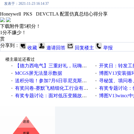
发表于：2021-11-23 16:14:37
Honeywell PKS DEVCTLA 配置仿真总结心得分享
下载附件需5积分！
1分不嫌少！
赏
分享到：
收藏
邀请回答
回复楼主
举报
楼主最近还看过
【德力西电气】三重好礼，玩嗨夏日！
开奖日：转发工控速派微
·
·
MCGS屏无法显示数据
博图V13安装循环重启
·
·
送积分啦！参加7月6日菲尼克斯在线研讨会即得
寻秘笈、填问卷
·
·
有奖问卷-赛默飞精细化工行业有奖调查来袭！
有奖专题讨论：伺服选择的
·
·
有奖专题讨论：面对低压变频故障，老手是这样解决的！
博图V13wincc中如
·
·