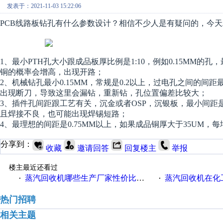
发表于：2021-11-03 15:22:06
PCB线路板钻孔有什么参数设计？相信不少人是有疑问的，今
1、最小PTH孔大小跟成品板厚比例是1:10，例如0.15MM的
铜的概率会增高，出现开路；
2、机械钻孔最小0.15MM，常规是0.2以上，过电孔之间的间
出现断刀，导致这里会漏钻，重新钻，孔位置偏差比较大；
3、插件孔间距跟工艺有关，沉金或者OSP，沉银板，最小间距是0
且焊接不良，也可能出现焊锡短路；
4、最理想的间距是0.75MM以上，如果成品铜厚大于35UM，每增
分享到：
收藏
邀请回答
回复楼主
举报
楼主最近还看过
蒸汽回收机哪些生产厂家性价比高一些
蒸汽回收机在化
·
·
热门招聘
相关主题