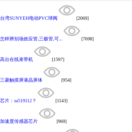
台湾SUNYEH电动PVC球阀
[2069]
怎样辨别场效应管,三极管,可...
[7698]
高台在线束带机
[1597]
三菱触摸屏液晶屏体
[954]
芯片：sa519112？
[1143]
加速度传感器芯片
[969]