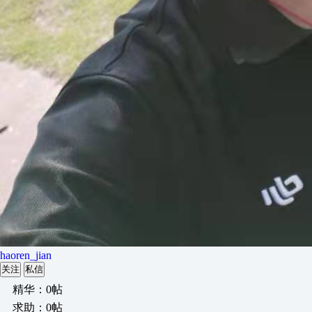
haoren_jian
关注
私信
精华：0帖
求助：0帖