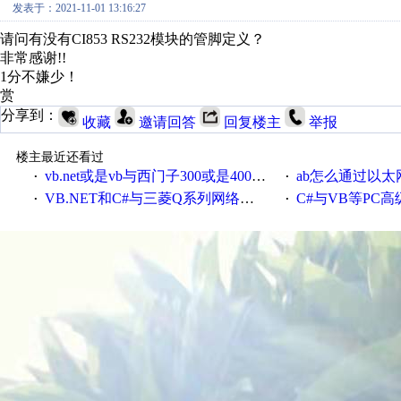
发表于：2021-11-01 13:16:27
请问有没有CI853 RS232模块的管脚定义？
非常感谢!!
1分不嫌少！
赏
分享到：
收藏
邀请回答
回复楼主
举报
楼主最近还看过
vb.net或是vb与西门子300或是400plc通信怎么想编写呀！
ab怎么通过以太网跟
·
·
VB.NET和C#与三菱Q系列网络通讯的源代码
C#与VB等PC高级语言与S7
·
·