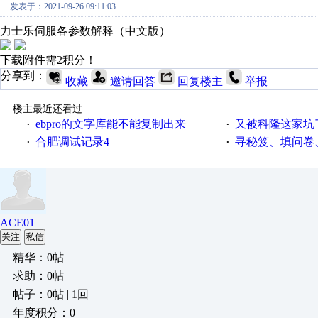
发表于：2021-09-26 09:11:03
力士乐伺服各参数解释（中文版）
下载附件需2积分！
分享到：
收藏
邀请回答
回复楼主
举报
楼主最近还看过
ebpro的文字库能不能复制出来
又被科隆这家坑
·
·
合肥调试记录4
寻秘笈、填问卷
·
·
ACE01
关注
私信
精华：0帖
求助：0帖
帖子：0帖 | 1回
年度积分：0