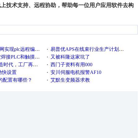
线上技术支持、远程协助，帮助每一位用户应用软件去构
c远程编程和程序上下载的方法
易普优APS在线束行业生产计划排产中的应用案例
·
接PLC和触摸屏程序
又被科隆这家坑了
·
厂再不信息化就OUT了！
西门子资料有用000
·
流动快设置
安川伺服电机报警AF10
·
脑的配置有哪些？
艾默生变频器求教
·