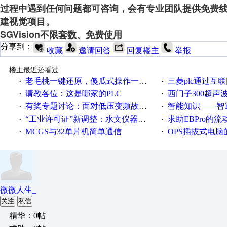
过程中遇到任何问题都可咨询，会有专业团队提供免费
建视觉项目。
SGVision不限套数、免费使用
分享到：
收藏
邀请回答
回复楼主
举报
楼主最近还看过
老毛桃一键还原，傻瓜式操作一键轻松备份还原；程序为向导式安装，一键即可实现自动备份或还原系统。
三菱plc通过互联网实现pl
·
·
请教各位：这是哪家的PLC
西门子300超声波焊
·
·
有奖专题讨论：面对低压变频故障，老手是这样解决的！
智能知识——智造时代，工
·
·
“工业许可证”新调整：水文仪器等19类产品取消事前生产许可
求助EBPro的
·
·
MCGS与32单片机简单通信
OPS插拔式电
·
·
微微人生_
关注
私信
精华：0帖