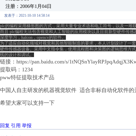
注册：2006年1月04日
发表于：2021-10-10 14:58:14
plc的编程采用梯形图的方式，采用大量专业术语和电工符号，以及一堆
而且 plc编程无法包含视觉和人工智能的应用模块以及目前新型硬件传
深度学习，halcon，opencv的软件。

为了适应自动化领域对视觉和其他智能制造的要求，本人计划设计了一套
硬件传感器设备。采用中文指令集，使用流程图和决策图的逻辑思维方式
线的设计和调试。
链接：https://pan.baidu.com/s/1tNQSnYlayRPJpqAdqjX3
提取码：1234
pww特征提取技术产品
中国人自主研发的机器视觉软件 适合非标自动化软件的
希望大家可以支持一下
回复
引用
举报