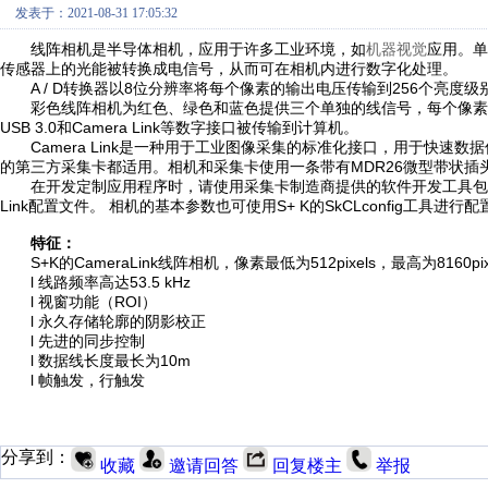
发表于：2021-08-31 17:05:32
线阵相机是半导体相机，应用于许多工业环境，如
机器视觉
应用。单
传感器上的光能被转换成电信号，从而可在相机内进行数字化处理。
A / D转换器以8位分辨率将每个像素的输出电压传输到256个亮度级别
彩色线阵相机为红色、绿色和蓝色提供三个单独的线信号，每个像素3 x 
USB 3.0和Camera Link等数字接口被传输到计算机。
Camera Link是一种用于工业图像采集的标准化接口，用于快速数据传输
的第三方采集卡都适用。相机和采集卡使用一条带有MDR26微型带状插
在开发定制应用程序时，请使用采集卡制造商提供的软件开发工具包。 根
Link配置文件。 相机的基本参数也可使用S+ K的SkCLconfig工具进行配
特征：
S+K的CameraLink线阵相机，像素最低为512pixels，最高为8160pix
l 线路频率高达53.5 kHz
l 视窗功能（ROI）
l 永久存储轮廓的阴影校正
l 先进的同步控制
l 数据线长度最长为10m
l 帧触发，行触发
分享到：
收藏
邀请回答
回复楼主
举报