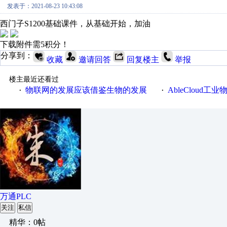
发表于：2021-08-23 10:43:08
西门子S1200基础课件，从基础开始，加油
下载附件需5积分！
分享到：
收藏
邀请回答
回复楼主
举报
楼主最近还看过
物联网的发展应该借鉴生物的发展
AbleCloud工业物
·
·
万通PLC
关注
私信
精华：0帖