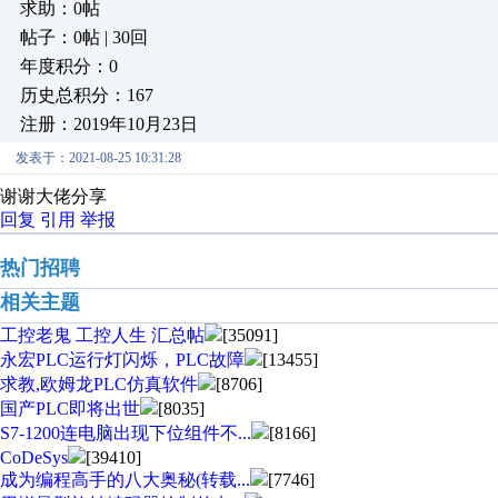
求助：0帖
帖子：0帖 | 30回
年度积分：0
历史总积分：167
注册：2019年10月23日
发表于：2021-08-25 10:31:28
谢谢大佬分享
回复
引用
举报
热门招聘
相关主题
工控老鬼 工控人生 汇总帖
[35091]
永宏PLC运行灯闪烁，PLC故障
[13455]
求教,欧姆龙PLC仿真软件
[8706]
国产PLC即将出世
[8035]
S7-1200连电脑出现下位组件不...
[8166]
CoDeSys
[39410]
成为编程高手的八大奥秘(转载...
[7746]