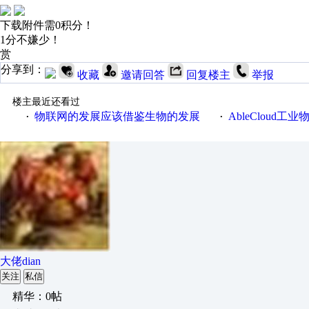
下载附件需0积分！
1分不嫌少！
赏
分享到：
收藏
邀请回答
回复楼主
举报
楼主最近还看过
物联网的发展应该借鉴生物的发展
AbleCloud工业物
·
·
大佬dian
关注
私信
精华：0帖