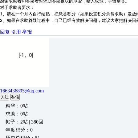
感谢求助者和答疑者对求助答疑板块的厚爱，赠人玫瑰，手留余香。
对于求助者要求：
1、请在一个月内自行结贴，把悬赏积分（如果设置积分悬赏求助）发放
2、如果在求助答疑过程中，自己已经有效解决问题，建议大家把解决问
回复
引用
举报
1663436895@qq.com
关注
私信
精华：0帖
求助：0帖
帖子：2帖 | 360回
年度积分：0
历史总积分：51