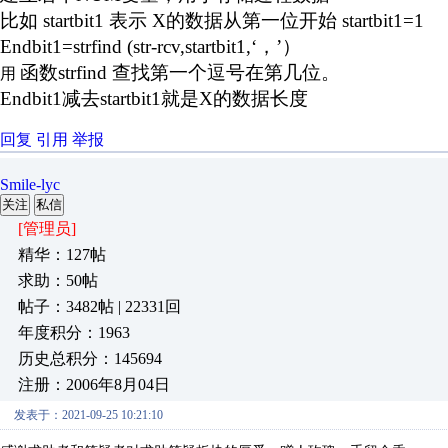
比如
startbit1
表示
X
的数据从第一位开始
startbit1=1
Endbit1=strfind (str-rcv,startbit1,
‘，
’
）
函数
strfind
查找第一个逗号在第几位。
用
Endbit1
减去
startbit1
就是
X
的数据长度
回复
引用
举报
Smile-lyc
关注
私信
[管理员]
精华：127帖
求助：50帖
帖子：3482帖 | 22331回
年度积分：1963
历史总积分：145694
注册：2006年8月04日
发表于：2021-09-25 10:21:10