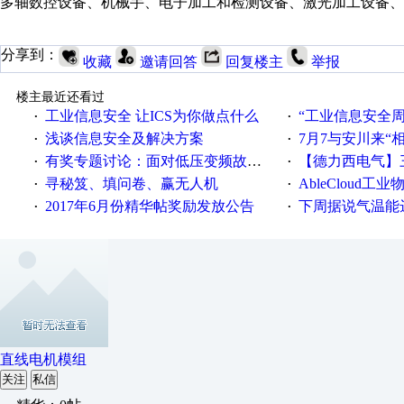
多轴数控设备、机械手、电子加工和检测设备、激光加工设备、
分享到：
收藏
邀请回答
回复楼主
举报
楼主最近还看过
工业信息安全 让ICS为你做点什么
“工业信息安全周之我见”
·
·
浅谈信息安全及解决方案
7月7与安川来“
·
·
有奖专题讨论：面对低压变频故障，老手是这样解决的！
【德力西电气】三
·
·
寻秘笈、填问卷、赢无人机
AbleCloud工业物
·
·
2017年6月份精华帖奖励发放公告
下周据说气温能
·
·
直线电机模组
关注
私信