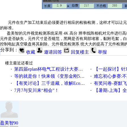
元件在生产加工结束后必须要进行相应的检验检测，这样才可以让元
的标准。
盈美智的元件视觉检测系统采用 4K 高分
辨率线阵相机对元件进行高
元件是否缺失，元件尺寸是否规范，黑网是否有局部堵塞，黏附毛絮，
控制电缸真空吸盘将其剔除。元件视觉检测系
统大大的提高了元件检测
分享到：
收藏
邀请回答
回复楼主
举报
楼主最近还看过
第四届eplan杯电气工程设计大赛报名啦！！！
【一起探讨】针对机床业的伺服
·
·
等的就是你！快来领《变形金刚5》观影券
难忘初心参赛:
·
·
【有奖讨论】三千道藏，谁解EcoStruxureMA领域之谜？
有奖问卷-赛默飞精细
·
·
7月7与安川来“相会”！
【暑期-上海】全国工业4.
·
·
盈美智90