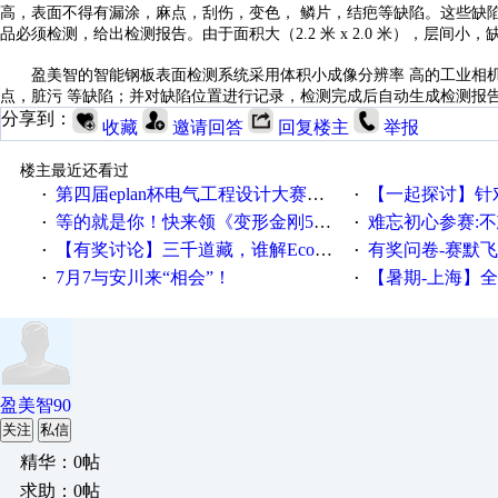
高，表面不得有漏涂，麻点，刮伤，变色，
鳞片，结疤等缺陷。这些缺
品必须检测，给出检测报告。由于面积大（2.2 米 x 2.0 米），层间小
盈美智的智能钢板表面检测系统采用体积小成像分辨率
高的工业相
点，脏污
等缺陷；并对缺陷位置进行记录，检测完成后自动生成检测报
分享到：
收藏
邀请回答
回复楼主
举报
楼主最近还看过
第四届eplan杯电气工程设计大赛报名啦！！！
【一起探讨】针对机床业的伺服
·
·
等的就是你！快来领《变形金刚5》观影券
难忘初心参赛:
·
·
【有奖讨论】三千道藏，谁解EcoStruxureMA领域之谜？
有奖问卷-赛默飞精细
·
·
7月7与安川来“相会”！
【暑期-上海】全国工业4.
·
·
盈美智90
关注
私信
精华：0帖
求助：0帖