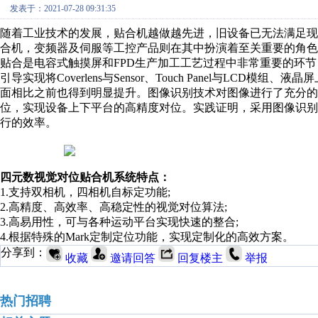
发表于：2021-07-28 09:31:35
随着工业技术的发展，贴合机越做越先进，旧设备已无法满足
合机，变频器及伺服等工控产品则在其中扮演着至关重要的角色
贴合是电容式触摸屏和FPD生产加工工艺过程中非常重要的环
引导实现将Coverlens与Sensor、Touch Panel与L
面相比之前也得到明显提升。图像识别技术对图像进行了充分的
位，实现设备上下平台的高精度对位。实践证明，采用图像识别
行的效率。
四元数视觉对位贴合机系统特点：
1.支持双相机，四相机
自
标定功能;
2.高精度、高效率、高稳定性的视觉对位算法;
3.高易用性，可与各种运动平台实现快速的整合;
4.根据特殊的Mark定制定位功能，实现定制化的高效方案。
分享到：
收藏
邀请回答
回复楼主
举报
热门招聘