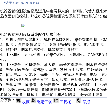
发表于：2021-07-21 09:45:05
机器视觉检测设备是最近几年发展起来的一款可以代替人眼来
品表面缺陷检测，那么机器视觉检测设备系统配件由哪几部分组
机器视觉检测设备系统配件组成部分：
1、相机：黑白智能相机、线扫描智能相机、彩色智能相机、CM
2、板卡： 黑白图像采集卡、图象压缩/解压板卡、彩色采集卡、
3、软件包：图象处理软件、机器视觉工具软件；
4、工业相机：cmos相机、ccd彩色相机、面阵相机、CAMERA
机；
5、工业镜头：相机镜头、放大镜、高分辨率镜头、图象扫描镜
6、光源：led光源、氙气照明系统、紫外照明系统、红外光源
7、辅助产品：标定块、光栅、围圈、连线及连接器、电源、底
8、图象处理系统：光学文字、识别系统、自动化/机器人技术、
9、光学系统：显微镜、激光扫描仪、电子视频内窥镜、工业内
四元数致力于运动控制、图像与视觉传感等工业自动化技术的
多轴数控设备、机械手、电子加工和检测设备、激光加工设备、
分享到：
收藏
邀请回答
回复楼主
举报