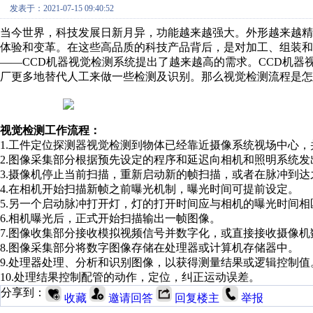
发表于：2021-07-15 09:40:52
当今世界，科技发展日新月异，功能越来越强大。外形越来越
体验和变革。在这些高品质的科技产品背后，是对加工、组装
——CCD机器视觉检测系统提出了越来越高的需求。CCD机
厂更多地替代人工来做一些检测及识别。那么视觉检测流程是怎
视觉检测工作流程：
1.工件定位探测器视觉检测到物体已经靠近摄像系统视场中心
2.图像采集部分根据预先设定的程序和延迟向相机和照明系统发
3.摄像机停止当前扫描，重新启动新的帧扫描，或者在脉冲到
4.在相机开始扫描新帧之前曝光机制，曝光时间可提前设定。
5.另一个启动脉冲打开灯，灯的打开时间应与相机的曝光时间相
6.相机曝光后，正式开始扫描输出一帧图像。
7.图像收集部分接收模拟视频信号并数字化，或直接接收摄像
8.图像采集部分将数字图像存储在处理器或计算机存储器中。
9.处理器处理、分析和识别图像，以获得测量结果或逻辑控制值
10.处理结果控制配管的动作，定位，纠正运动误差。
分享到：
收藏
邀请回答
回复楼主
举报