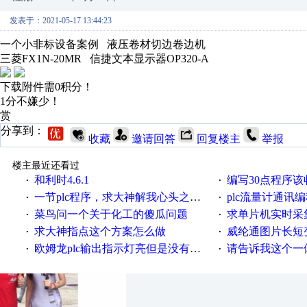
发表于：2021-05-17 13:44:23
一个小非标设备案例 液压卷材切边卷边机
三菱FX1N-20MR 信捷文本显示器OP320-A
下载附件需0积分！
1分不嫌少！
赏
分享到：
收藏
邀请回答
回复楼主
举报
楼主最近还看过
和利时4.6.1
编写30点程序
·
·
一节plc程序，求大神解我心头之惑，感谢
plc流量计通讯
·
·
菜鸟问一个关于化工的傻瓜问题
求单片机实时采集多路AB相
·
·
求大神指点这个方案怎么做
威纶通图片长短
·
·
欧姆龙plc输出指示灯亮但是没有输出电压
请告诉我这个一体机的
·
·