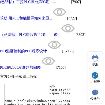
(已结帖）工控PLC擂台第93期－...
[7907]
求助 用PLC和触摸屏如何来显...
[7727]
（已结贴）PLC擂台第112期——谈...
[8393]
PID温度控制的PLC程序设计
[15938]
客服
PLC的2005发展趋势回顾
[7165]
官方公众号
智造工程师
小程序
公众号